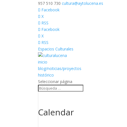
957 510 730
cultura@aytolucena.es
Facebook
X
RSS
Facebook
X
RSS
Espacios Culturales
inicio
blog/noticias/proyectos
histórico
Seleccionar página
Calendar