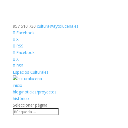
957 510 730
cultura@aytolucena.es
Facebook
X
RSS
Facebook
X
RSS
Espacios Culturales
inicio
blog/noticias/proyectos
histórico
Seleccionar página