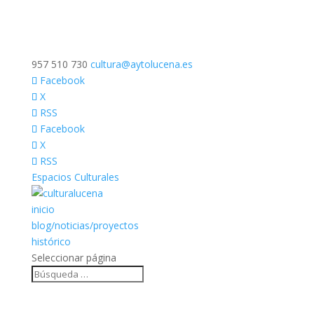
957 510 730
cultura@aytolucena.es
Facebook
X
RSS
Facebook
X
RSS
Espacios Culturales
inicio
blog/noticias/proyectos
histórico
Seleccionar página