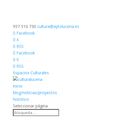
957 510 730
cultura@aytolucena.es
Facebook
X
RSS
Facebook
X
RSS
Espacios Culturales
inicio
blog/noticias/proyectos
histórico
Seleccionar página