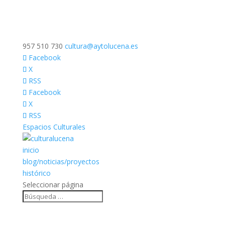
957 510 730
cultura@aytolucena.es
Facebook
X
RSS
Facebook
X
RSS
Espacios Culturales
inicio
blog/noticias/proyectos
histórico
Seleccionar página