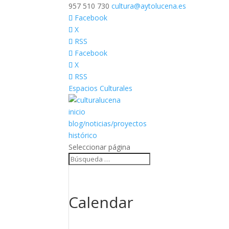
957 510 730
cultura@aytolucena.es
Facebook
X
RSS
Facebook
X
RSS
Espacios Culturales
inicio
blog/noticias/proyectos
histórico
Seleccionar página
Calendar