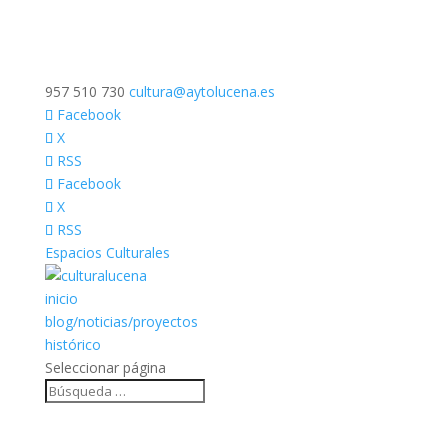
957 510 730
cultura@aytolucena.es
Facebook
X
RSS
Facebook
X
RSS
Espacios Culturales
inicio
blog/noticias/proyectos
histórico
Seleccionar página