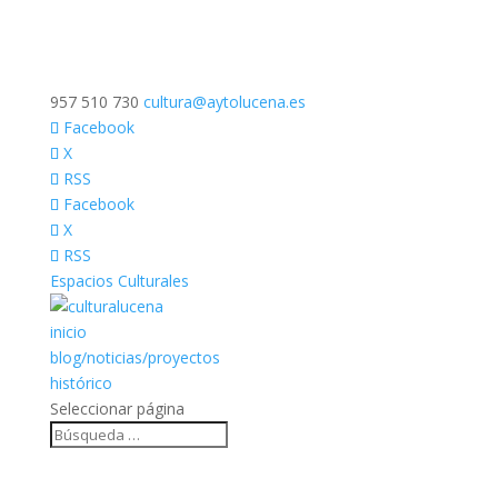
957 510 730
cultura@aytolucena.es
Facebook
X
RSS
Facebook
X
RSS
Espacios Culturales
inicio
blog/noticias/proyectos
histórico
Seleccionar página