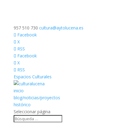
957 510 730
cultura@aytolucena.es
Facebook
X
RSS
Facebook
X
RSS
Espacios Culturales
inicio
blog/noticias/proyectos
histórico
Seleccionar página