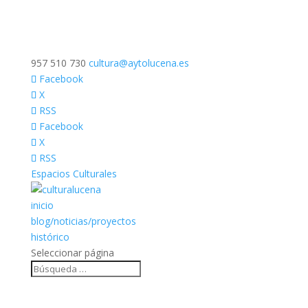
957 510 730
cultura@aytolucena.es
Facebook
X
RSS
Facebook
X
RSS
Espacios Culturales
inicio
blog/noticias/proyectos
histórico
Seleccionar página