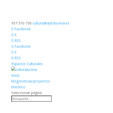
957 510 730
cultura@aytolucena.es
Facebook
X
RSS
Facebook
X
RSS
Espacios Culturales
inicio
blog/noticias/proyectos
histórico
Seleccionar página