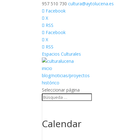
957 510 730
cultura@aytolucena.es
Facebook
X
RSS
Facebook
X
RSS
Espacios Culturales
inicio
blog/noticias/proyectos
histórico
Seleccionar página
Calendar