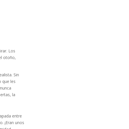
irar. Los
el otoño,
alista. Sin
o que les
o nunca
ertas, la
rapada entre
do. ¡Eran unos