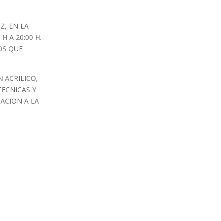
Z, EN LA
 H A 20:00 H.
OS QUE
 ACRILICO,
TECNICAS Y
ACION A LA