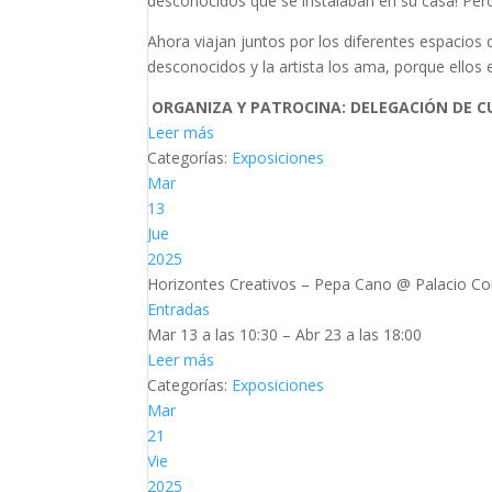
desconocidos que se instalaban en su casa! Per
Ahora viajan juntos por los diferentes espacio
desconocidos y la artista los ama, porque ellos
ORGANIZA Y PATROCINA: DELEGACIÓN DE C
Leer más
Categorías:
Exposiciones
Mar
13
Jue
2025
Horizontes Creativos – Pepa Cano
@ Palacio Co
Entradas
Mar 13 a las 10:30 – Abr 23 a las 18:00
Leer más
Categorías:
Exposiciones
Mar
21
Vie
2025