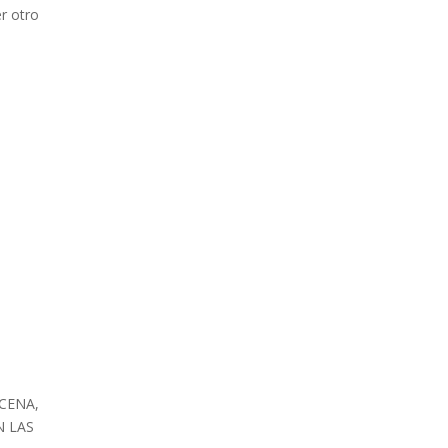
er otro
CENA,
N LAS