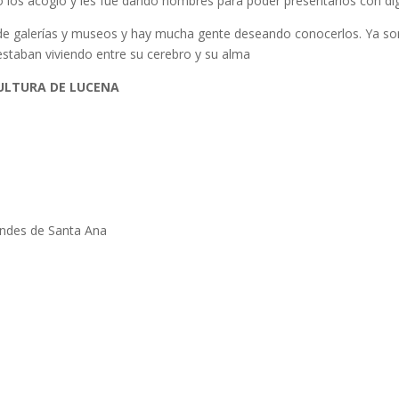
o los acogió y les fue dando nombres para poder presentarlos con di
s de galerías y museos y hay mucha gente deseando conocerlos. Ya 
 estaban viviendo entre su cerebro y su alma
ULTURA DE LUCENA
ndes de Santa Ana