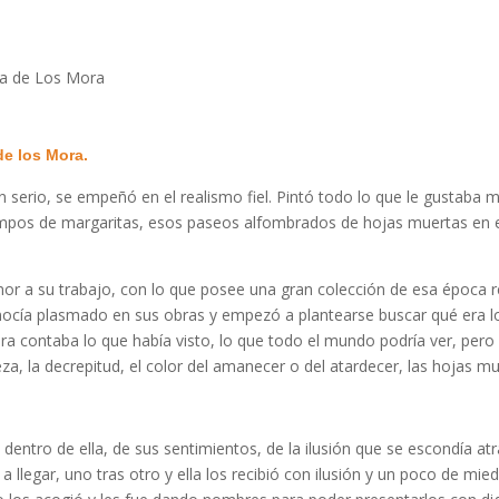
a de Los Mora
de los Mora.
serio, se empeñó en el realismo fiel. Pintó todo lo que le gustaba m
ampos de margaritas, esos paseos alfombrados de hojas muertas en 
r a su trabajo, con lo que posee una gran colección de esa época re
nocía plasmado en sus obras y empezó a plantearse buscar qué era l
ntura contaba lo que había visto, lo que todo el mundo podría ver, per
eza, la decrepitud, el color del amanecer o del atardecer, las hojas mu
 dentro de ella, de sus sentimientos, de la ilusión que se escondía at
a llegar, uno tras otro y ella los recibió con ilusión y un poco de mie