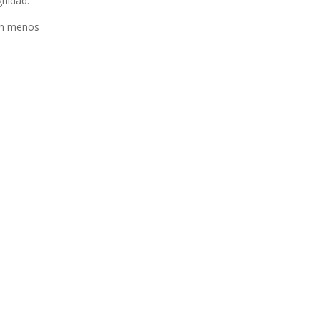
gnidad.
son menos