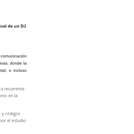
ical de un DJ
 comunicación
ivas, donde la
tal, e incluso
ca recurrente
omo en la
s y códigos
por el estudio