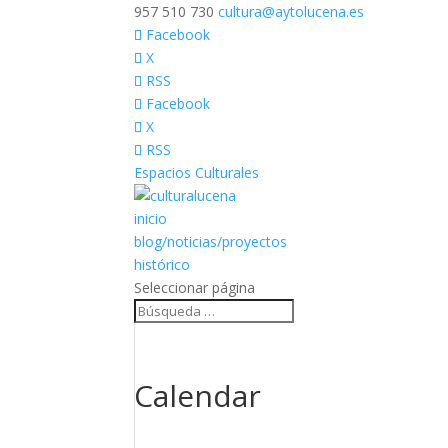
957 510 730
cultura@aytolucena.es
Facebook
X
RSS
Facebook
X
RSS
Espacios Culturales
inicio
blog/noticias/proyectos
histórico
Seleccionar página
Calendar