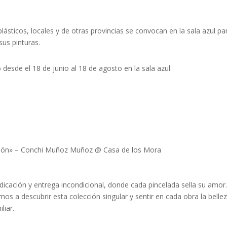
 plásticos, locales y de otras provincias se convocan en la sala azul pa
sus pinturas.
desde el 18 de junio al 18 de agosto en la sala azul
ación» – Conchi Muñoz Muñoz
@ Casa de los Mora
edicación y entrega incondicional, donde cada pincelada sella su amo
os a descubrir esta colección singular y sentir en cada obra la bellez
liar.