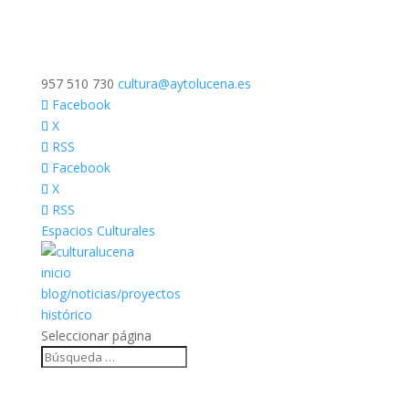
957 510 730
cultura@aytolucena.es
Facebook
X
RSS
Facebook
X
RSS
Espacios Culturales
inicio
blog/noticias/proyectos
histórico
Seleccionar página