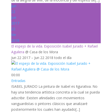
de la alegría de vivir; de la inocencia y del espíritu de[...]
Jun
22
Jue
2017
22
Vie
2018
El espejo de la vida. Exposición Isabel Jurado + Rafael
Aguilera
@ Casa de los Mora
Jun 22 2017 – Jun 22 2018
todo el día
00:00
Entradas
ISABEL JURADO La pintura de Isabel es ﬁgurativa. No
hay una tendencia artística concreta a la cual se pueda
adscribir. Existen aﬁnidades con movimientos
vanguardistas o pintores clásicos que analizaré
posteriormente los cuales han ayudado[...]