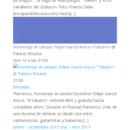
de dragón ”, la saga de videojuegos “Tekken” y «Los
caballeros del zodiaco». foto: Francis Salas
(escaparatelucena.com) Hasta[...]
Nov
10
Vie
2017
Homenaje al cantaor Felipe García Aroca «Tábarro»
@
Palacio Erisana
Nov 10 a las 21:00
21:00
Entradas
Flamenco, homenaje al cantaor lucentino Felipe Garciá
Aroca, “El tabarro”, entrada libre y gratuita hasta
completar aforo. Durante el Festival Flamenco, más de
una docena de artistas se darán cita entre
cantaores/as, guitarristas y bailaoras:[...]
enero – noviembre 2017
Ene – Nov 2017