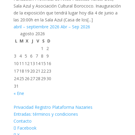
Sala Azul y Asociación Cultural Borococo. Inauguración
de la exposición que tendrá lugar hoy día 4 de junio a
las 20:00h en la Sala Azul (Casa de los[...]
abril – septiembre 2026
Abr – Sep 2026
agosto 2026
L
M
X
J
V
S
D
1
2
3
4
5
6
7
8
9
10
11
12
13
14
15
16
17
18
19
20
21
22
23
24
25
26
27
28
29
30
31
« Ene
Privacidad Registro Plataforma Nazaries
Entradas: términos y condiciones
Contacto
Facebook
X