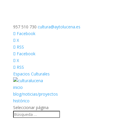
957 510 730
cultura@aytolucena.es
Facebook
X
RSS
Facebook
X
RSS
Espacios Culturales
inicio
blog/noticias/proyectos
histórico
Seleccionar página