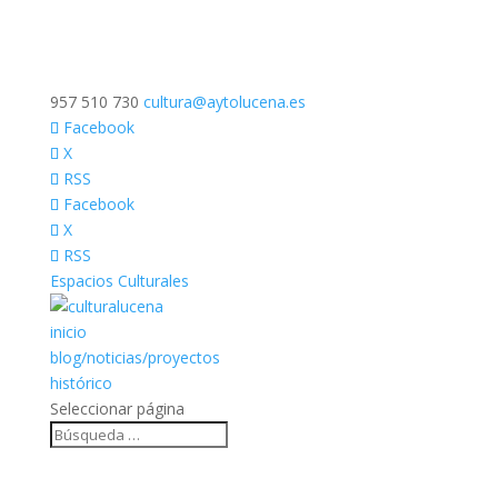
957 510 730
cultura@aytolucena.es
Facebook
X
RSS
Facebook
X
RSS
Espacios Culturales
inicio
blog/noticias/proyectos
histórico
Seleccionar página