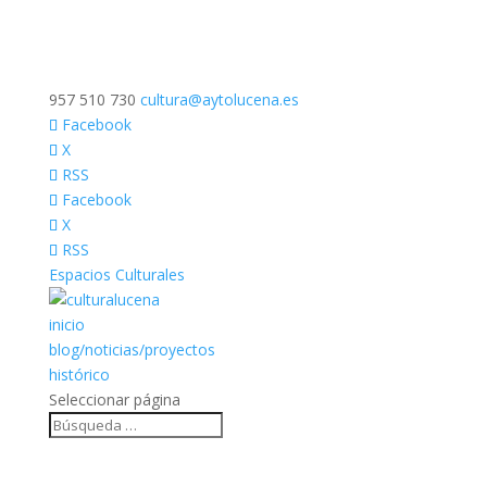
957 510 730
cultura@aytolucena.es
Facebook
X
RSS
Facebook
X
RSS
Espacios Culturales
inicio
blog/noticias/proyectos
histórico
Seleccionar página