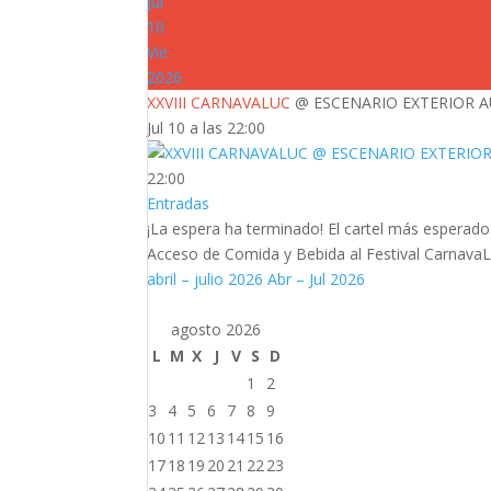
Jul
10
Vie
2026
XXVIII CARNAVALUC
@ ESCENARIO EXTERIOR 
Jul 10 a las 22:00
22:00
Entradas
¡La espera ha terminado! El cartel más esperado
Acceso de Comida y Bebida al Festival CarnavaLuc
abril – julio 2026
Abr – Jul 2026
agosto 2026
L
M
X
J
V
S
D
1
2
3
4
5
6
7
8
9
10
11
12
13
14
15
16
17
18
19
20
21
22
23