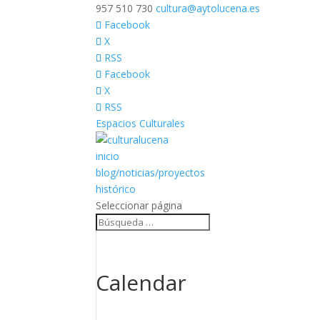
957 510 730
cultura@aytolucena.es
Facebook
X
RSS
Facebook
X
RSS
Espacios Culturales
inicio
blog/noticias/proyectos
histórico
Seleccionar página
Calendar