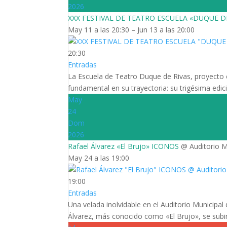
2026
XXX FESTIVAL DE TEATRO ESCUELA «DUQUE D
May 11 a las 20:30 – Jun 13 a las 20:00
20:30
Entradas
La Escuela de Teatro Duque de Rivas, proyecto e
fundamental en su trayectoria: su trigésima edic
May
24
Dom
2026
Rafael Álvarez «El Brujo» ICONOS
@ Auditorio M
May 24 a las 19:00
19:00
Entradas
Una velada inolvidable en el Auditorio Municipa
Álvarez, más conocido como «El Brujo», se subirá