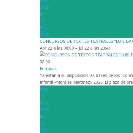
Mié
2026
Jul
22
Mié
2026
CONCURSOS DE TEXTOS TEATRALES “LUIS B
Abr 22 a las 08:00 – Jul 22 a las 23:45
08:00
Entradas
Ya están a su disposición las bases de los Con
Infantil «Morales Martínez» 2026. El plazo de pres
May
11
Lun
2026
Jun
13
Sáb