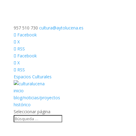
957 510 730
cultura@aytolucena.es
Facebook
X
RSS
Facebook
X
RSS
Espacios Culturales
inicio
blog/noticias/proyectos
histórico
Seleccionar página