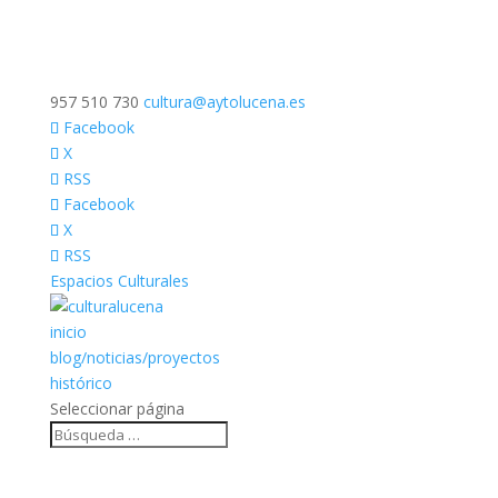
957 510 730
cultura@aytolucena.es
Facebook
X
RSS
Facebook
X
RSS
Espacios Culturales
inicio
blog/noticias/proyectos
histórico
Seleccionar página