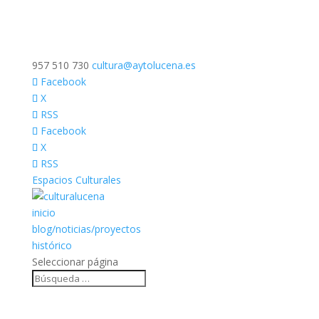
957 510 730
cultura@aytolucena.es
Facebook
X
RSS
Facebook
X
RSS
Espacios Culturales
inicio
blog/noticias/proyectos
histórico
Seleccionar página