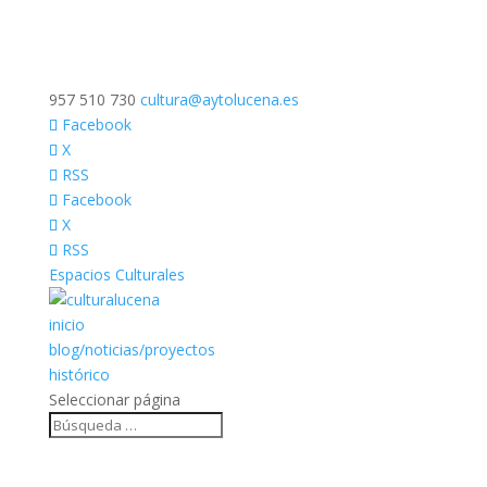
957 510 730
cultura@aytolucena.es
Facebook
X
RSS
Facebook
X
RSS
Espacios Culturales
inicio
blog/noticias/proyectos
histórico
Seleccionar página