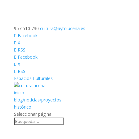
957 510 730
cultura@aytolucena.es
Facebook
X
RSS
Facebook
X
RSS
Espacios Culturales
inicio
blog/noticias/proyectos
histórico
Seleccionar página