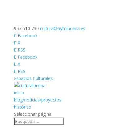
957 510 730
cultura@aytolucena.es
Facebook
X
RSS
Facebook
X
RSS
Espacios Culturales
inicio
blog/noticias/proyectos
histórico
Seleccionar página