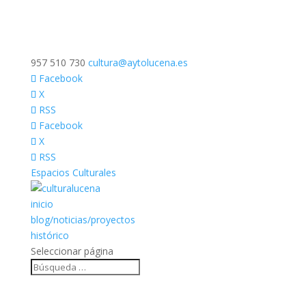
957 510 730
cultura@aytolucena.es
Facebook
X
RSS
Facebook
X
RSS
Espacios Culturales
inicio
blog/noticias/proyectos
histórico
Seleccionar página