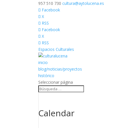
957 510 730
cultura@aytolucena.es
Facebook
X
RSS
Facebook
X
RSS
Espacios Culturales
inicio
blog/noticias/proyectos
histórico
Seleccionar página
Calendar