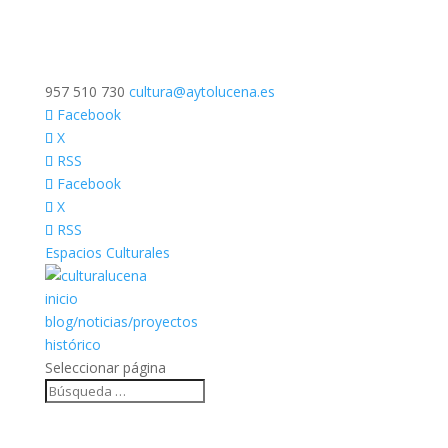
957 510 730
cultura@aytolucena.es
Facebook
X
RSS
Facebook
X
RSS
Espacios Culturales
inicio
blog/noticias/proyectos
histórico
Seleccionar página