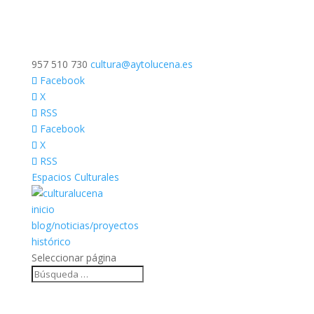
957 510 730
cultura@aytolucena.es
Facebook
X
RSS
Facebook
X
RSS
Espacios Culturales
inicio
blog/noticias/proyectos
histórico
Seleccionar página