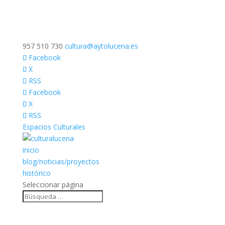
957 510 730
cultura@aytolucena.es
Facebook
X
RSS
Facebook
X
RSS
Espacios Culturales
inicio
blog/noticias/proyectos
histórico
Seleccionar página