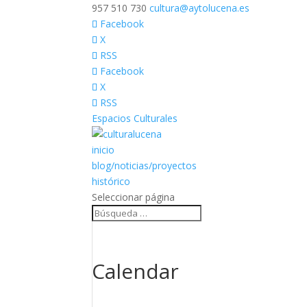
957 510 730
cultura@aytolucena.es
Facebook
X
RSS
Facebook
X
RSS
Espacios Culturales
inicio
blog/noticias/proyectos
histórico
Seleccionar página
Calendar