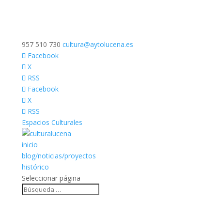
957 510 730
cultura@aytolucena.es
Facebook
X
RSS
Facebook
X
RSS
Espacios Culturales
inicio
blog/noticias/proyectos
histórico
Seleccionar página