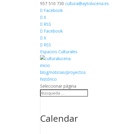
957 510 730
cultura@aytolucena.es
Facebook
X
RSS
Facebook
X
RSS
Espacios Culturales
inicio
blog/noticias/proyectos
histórico
Seleccionar página
Calendar