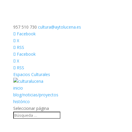
957 510 730
cultura@aytolucena.es
Facebook
X
RSS
Facebook
X
RSS
Espacios Culturales
inicio
blog/noticias/proyectos
histórico
Seleccionar página