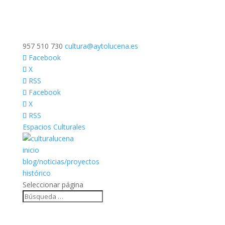
957 510 730
cultura@aytolucena.es
Facebook
X
RSS
Facebook
X
RSS
Espacios Culturales
inicio
blog/noticias/proyectos
histórico
Seleccionar página