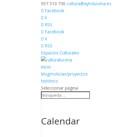
957 510 730
cultura@aytolucena.es
Facebook
X
RSS
Facebook
X
RSS
Espacios Culturales
inicio
blog/noticias/proyectos
histórico
Seleccionar página
Calendar