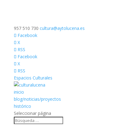
957 510 730
cultura@aytolucena.es
Facebook
X
RSS
Facebook
X
RSS
Espacios Culturales
inicio
blog/noticias/proyectos
histórico
Seleccionar página