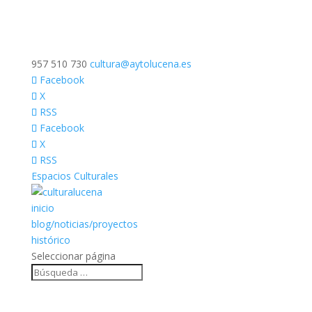
957 510 730
cultura@aytolucena.es
Facebook
X
RSS
Facebook
X
RSS
Espacios Culturales
inicio
blog/noticias/proyectos
histórico
Seleccionar página