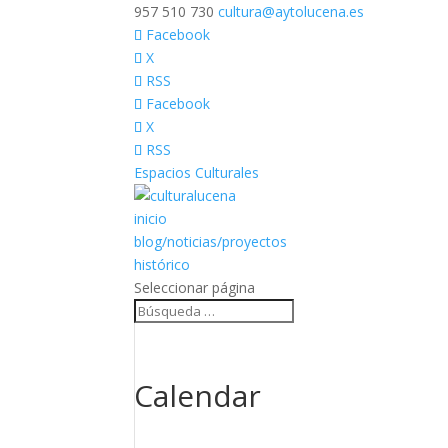
957 510 730
cultura@aytolucena.es
Facebook
X
RSS
Facebook
X
RSS
Espacios Culturales
inicio
blog/noticias/proyectos
histórico
Seleccionar página
Calendar