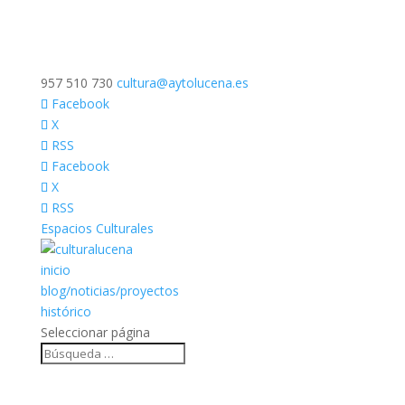
957 510 730
cultura@aytolucena.es
Facebook
X
RSS
Facebook
X
RSS
Espacios Culturales
inicio
blog/noticias/proyectos
histórico
Seleccionar página