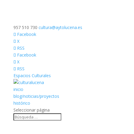
957 510 730
cultura@aytolucena.es
Facebook
X
RSS
Facebook
X
RSS
Espacios Culturales
inicio
blog/noticias/proyectos
histórico
Seleccionar página