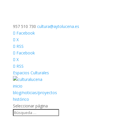
957 510 730
cultura@aytolucena.es
Facebook
X
RSS
Facebook
X
RSS
Espacios Culturales
inicio
blog/noticias/proyectos
histórico
Seleccionar página