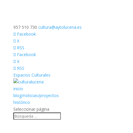
957 510 730
cultura@aytolucena.es
Facebook
X
RSS
Facebook
X
RSS
Espacios Culturales
inicio
blog/noticias/proyectos
histórico
Seleccionar página