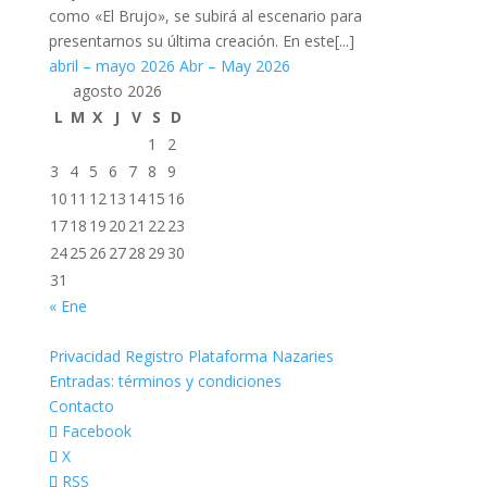
como «El Brujo», se subirá al escenario para
presentarnos su última creación. En este[...]
abril – mayo 2026
Abr – May 2026
agosto 2026
L
M
X
J
V
S
D
1
2
3
4
5
6
7
8
9
10
11
12
13
14
15
16
17
18
19
20
21
22
23
24
25
26
27
28
29
30
31
« Ene
Privacidad Registro Plataforma Nazaries
Entradas: términos y condiciones
Contacto
Facebook
X
RSS