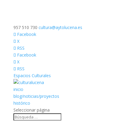
957 510 730
cultura@aytolucena.es
Facebook
X
RSS
Facebook
X
RSS
Espacios Culturales
inicio
blog/noticias/proyectos
histórico
Seleccionar página