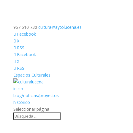
957 510 730
cultura@aytolucena.es
Facebook
X
RSS
Facebook
X
RSS
Espacios Culturales
inicio
blog/noticias/proyectos
histórico
Seleccionar página