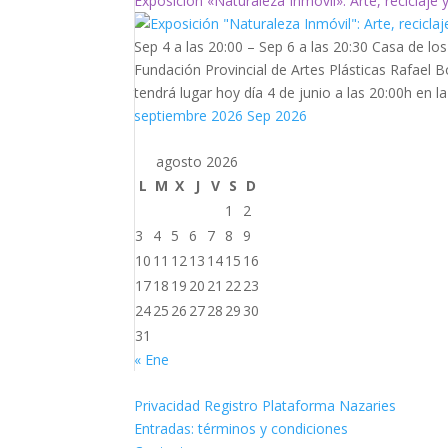
Exposición «Naturaleza Inmóvil»: Arte, reciclaje 
Sep 4 a las 20:00 – Sep 6 a las 20:30
Casa de los
Fundación Provincial de Artes Plásticas Rafael B
tendrá lugar hoy día 4 de junio a las 20:00h en la 
septiembre 2026
Sep 2026
agosto 2026
L
M
X
J
V
S
D
1
2
3
4
5
6
7
8
9
10
11
12
13
14
15
16
17
18
19
20
21
22
23
24
25
26
27
28
29
30
31
« Ene
Privacidad Registro Plataforma Nazaries
Entradas: términos y condiciones