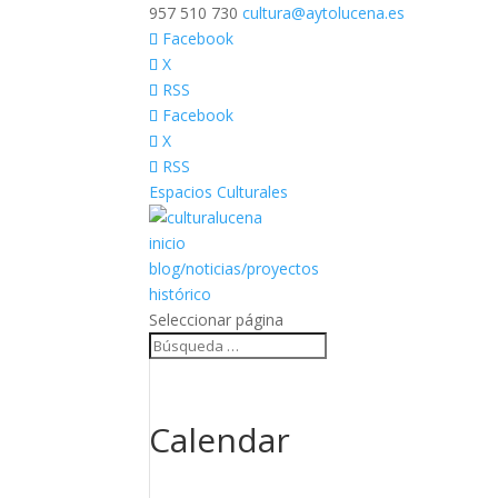
957 510 730
cultura@aytolucena.es
Facebook
X
RSS
Facebook
X
RSS
Espacios Culturales
inicio
blog/noticias/proyectos
histórico
Seleccionar página
Calendar