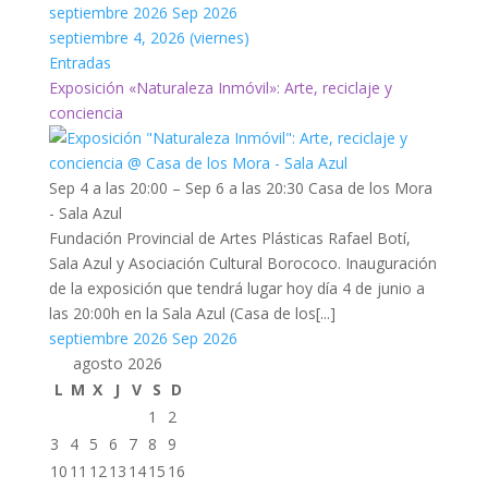
septiembre 2026
Sep 2026
septiembre 4, 2026 (viernes)
Entradas
Exposición «Naturaleza Inmóvil»: Arte, reciclaje y
conciencia
Sep 4 a las 20:00 – Sep 6 a las 20:30
Casa de los Mora
- Sala Azul
Fundación Provincial de Artes Plásticas Rafael Botí,
Sala Azul y Asociación Cultural Borococo. Inauguración
de la exposición que tendrá lugar hoy día 4 de junio a
las 20:00h en la Sala Azul (Casa de los[...]
septiembre 2026
Sep 2026
agosto 2026
L
M
X
J
V
S
D
1
2
3
4
5
6
7
8
9
10
11
12
13
14
15
16