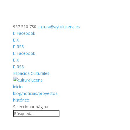
957 510 730
cultura@aytolucena.es
Facebook
X
RSS
Facebook
X
RSS
Espacios Culturales
inicio
blog/noticias/proyectos
histórico
Seleccionar página