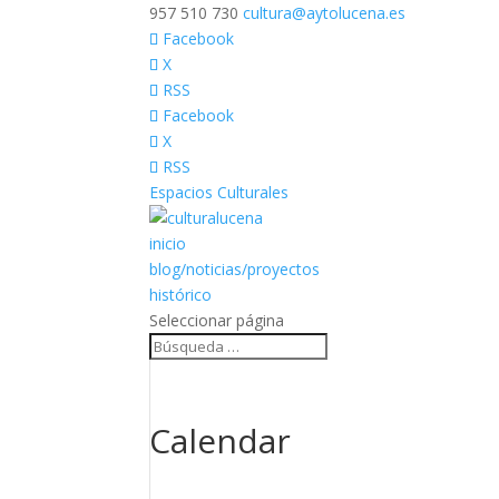
957 510 730
cultura@aytolucena.es
Facebook
X
RSS
Facebook
X
RSS
Espacios Culturales
inicio
blog/noticias/proyectos
histórico
Seleccionar página
Calendar