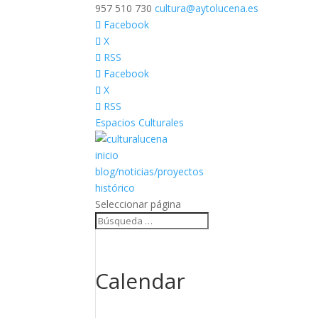
957 510 730
cultura@aytolucena.es
Facebook
X
RSS
Facebook
X
RSS
Espacios Culturales
inicio
blog/noticias/proyectos
histórico
Seleccionar página
Calendar