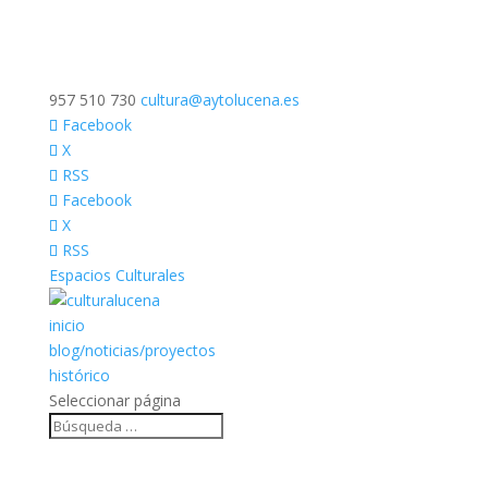
957 510 730
cultura@aytolucena.es
Facebook
X
RSS
Facebook
X
RSS
Espacios Culturales
inicio
blog/noticias/proyectos
histórico
Seleccionar página