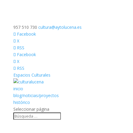
957 510 730
cultura@aytolucena.es
Facebook
X
RSS
Facebook
X
RSS
Espacios Culturales
inicio
blog/noticias/proyectos
histórico
Seleccionar página